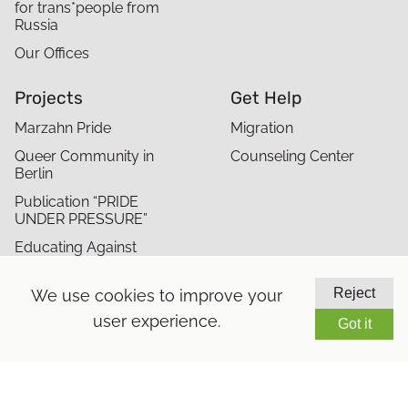
for trans*people from
Russia
Our Offices
Projects
Get Help
Marzahn Pride
Migration
Queer Community in
Counseling Center
Berlin
Publication “PRIDE
UNDER PRESSURE”
Educating Against
Antisemitism and
Queerphobia in Migrant
Reject
We use cookies to improve your
Communities
user experience.
Got it
Contact
Press
Career