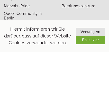
Marzahn Pride
Beratungszentrum
Queer-Community in
Berlin
Publikation “PRIDE
Hiermit informieren wir Sie
UNDER PRESSURE”
Verweigern
darüber, dass auf dieser Website
Bildung gegen
Es ist klar
Antisemitismus und
Cookies verwendet werden.
Queerfeindlichkeit in
migrantischen
Communities
Kontakt
Press
Karriere
Impressum
Datenschutz