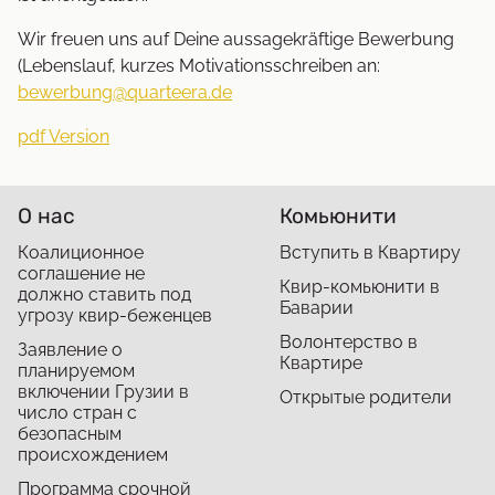
Wir freuen uns auf Deine aussagekräftige Bewerbung
(Lebenslauf, kurzes Motivationsschreiben an:
bewerbung@quarteera.de
pdf Version
О нас
Комьюнити
Коалиционное
Вступить в Квартиру
соглашение не
Квир-комьюнити в
должно ставить под
Баварии
угрозу квир-беженцев
Волонтерство в
Заявление о
Квартире
планируемом
включении Грузии в
Открытые родители
число стран с
безопасным
происхождением
Программа срочной